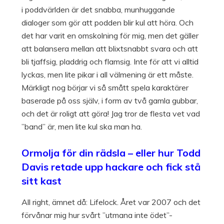
i poddvärlden är det snabba, munhuggande
dialoger som gör att podden blir kul att höra. Och
det har varit en omskolning för mig, men det gäller
att balansera mellan att blixtsnabbt svara och att
bli tjaffsig, pladdrig och flamsig. Inte för att vi alltid
lyckas, men lite pikar i all välmening är ett måste.
Märkligt nog börjar vi så smått spela karaktärer
baserade på oss själv, i form av två gamla gubbar,
och det är roligt att göra! Jag tror de flesta vet vad
”band” är, men lite kul ska man ha.
Ormolja för din rädsla – eller hur Todd
Davis retade upp hackare och fick stå
sitt kast
All right, ämnet då: Lifelock. Året var 2007 och det
förvånar mig hur svårt ”utmana inte ödet”-