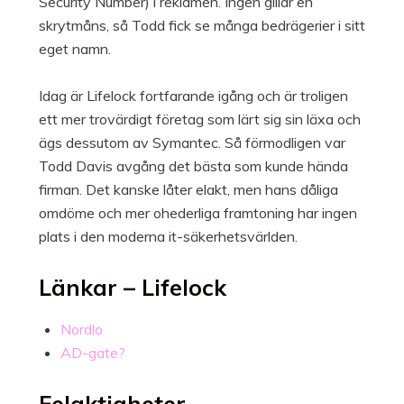
Security Number) i reklamen. Ingen gillar en
skrytmåns, så Todd fick se många bedrägerier i sitt
eget namn.
Idag är Lifelock fortfarande igång och är troligen
ett mer trovärdigt företag som lärt sig sin läxa och
ägs dessutom av Symantec. Så förmodligen var
Todd Davis avgång det bästa som kunde hända
firman. Det kanske låter elakt, men hans dåliga
omdöme och mer ohederliga framtoning har ingen
plats i den moderna it-säkerhetsvärlden.
Länkar – Lifelock
Nordlo
AD-gate?
Felaktigheter