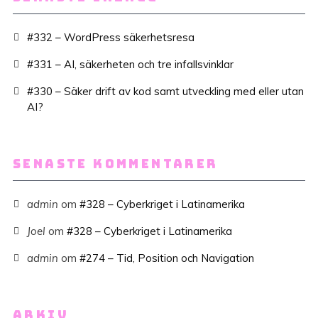
#332 – WordPress säkerhetsresa
#331 – AI, säkerheten och tre infallsvinklar
#330 – Säker drift av kod samt utveckling med eller utan
AI?
SENASTE KOMMENTARER
admin
om
#328 – Cyberkriget i Latinamerika
Joel
om
#328 – Cyberkriget i Latinamerika
admin
om
#274 – Tid, Position och Navigation
ARKIV