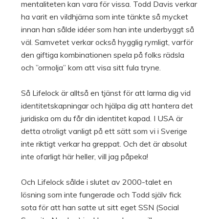
mentaliteten kan vara för vissa. Todd Davis verkar
ha varit en vildhjärna som inte tänkte så mycket
innan han sålde idéer som han inte underbyggt så
väl. Samvetet verkar också hygglig rymligt, varför
den giftiga kombinationen spela på folks rädsla
och ”ormolja” kom att visa sitt fula tryne.
Så Lifelock är alltså en tjänst för att larma dig vid
identitetskapningar och hjälpa dig att hantera det
juridiska om du får din identitet kapad. I USA är
detta otroligt vanligt på ett sätt som vi i Sverige
inte riktigt verkar ha greppat. Och det är absolut
inte ofarligt här heller, vill jag påpeka!
Och Lifelock sålde i slutet av 2000-talet en
lösning som inte fungerade och Todd själv fick
sota för att han satte ut sitt eget SSN (Social