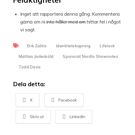
Inget att rapportera denna gång. Kommentera
gärna om ni
inte håller med om
hittar fel i något
vi sagt.
Erik Zalitis
Identitetskapning
Lifelock
Mattias Jadesköld
Sponsrat Nordlo Shownotes
Todd Davis
Dela detta:
X
Facebook
Skriv ut
LinkedIn