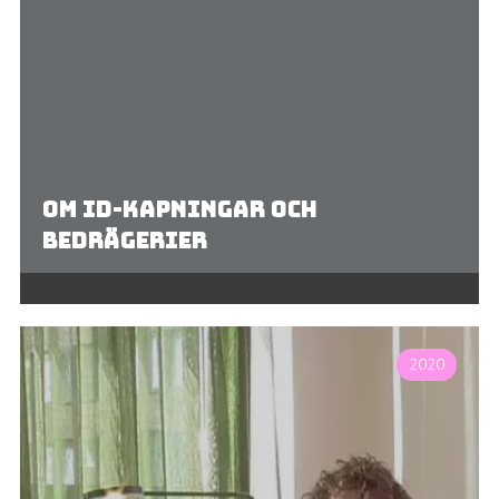
Om ID-kapningar och
bedrägerier
2020