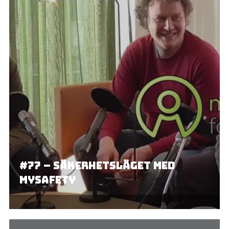
#77 – Säkerhetsläget med
mySafety