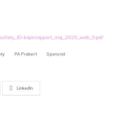
/mysafety_ID-kapn.rapport_maj_2020_web_0.pdf
ety
PA Prabert
Sponsrat
LinkedIn