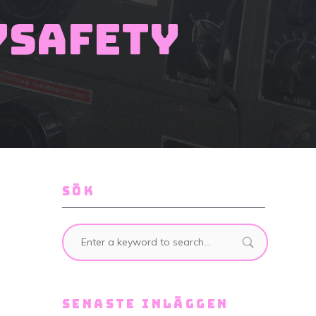
ySafety
SÖK
SENASTE INLÄGGEN