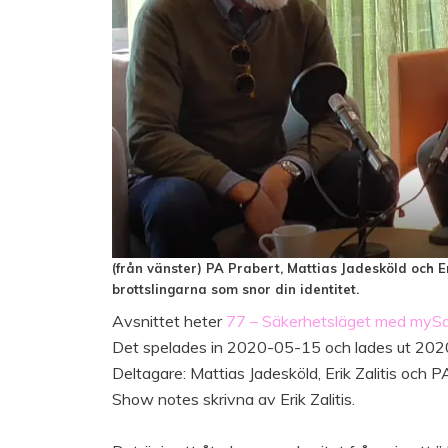
(från vänster) PA Prabert, Mattias Jadesköld och Eri
brottslingarna som snor din identitet.
Avsnittet heter
77 – Säkerhetsläget med myS
Det spelades in 2020-05-15 och lades ut 20
Deltagare: Mattias Jadesköld, Erik Zalitis och P
Show notes skrivna av Erik Zalitis.