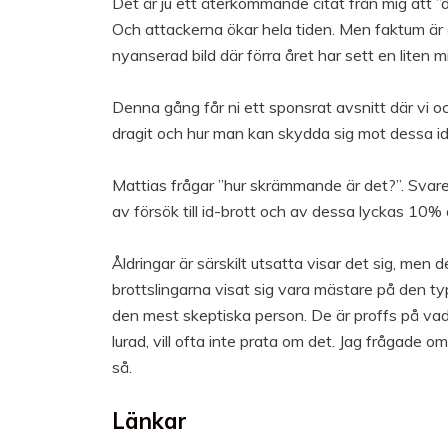
Det är ju ett återkommande citat från mig att ”de
Och attackerna ökar hela tiden. Men faktum är
nyanserad bild där förra året har sett en liten 
Denna gång får ni ett sponsrat avsnitt där vi 
dragit och hur man kan skydda sig mot dessa i
Mattias frågar ”hur skrämmande är det?”. Svaret
av försök till id-brott och av dessa lyckas 10%
Åldringar är särskilt utsatta visar det sig, men 
brottslingarna visat sig vara mästare på den typ
den mest skeptiska person. De är proffs på va
lurad, vill ofta inte prata om det. Jag frågade 
så.
Länkar