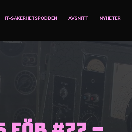
IT-SÄKERHETSPODDEN
AVSNITT
NYHETER
 för #77 –