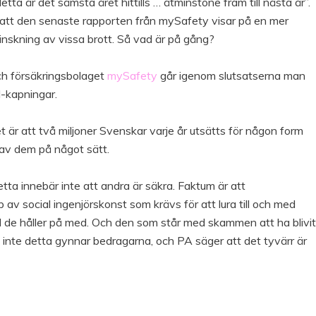
tta är det sämsta året hittills … åtminstone fram till nästa år”.
 att den senaste rapporten från mySafety visar på en mer
minskning av vissa brott. Så vad är på gång?
och försäkringsbolaget
mySafety
går igenom slutsatserna man
d-kapningar.
 är att två miljoner Svenskar varje år utsätts för någon form
 av dem på något sätt.
detta innebär inte att andra är säkra. Faktum är att
 av social ingenjörskonst som krävs för att lura till och med
d de håller på med. Och den som står med skammen att ha blivit
om inte detta gynnar bedragarna, och PA säger att det tyvärr är