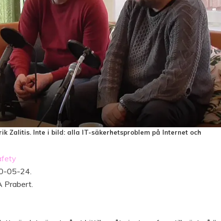
k Zalitis. Inte i bild: alla IT-säkerhetsproblem på Internet och
afety
20-05-24.
A Prabert.