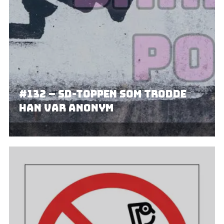
#132 – SD-toppen som trodde
han var anonym