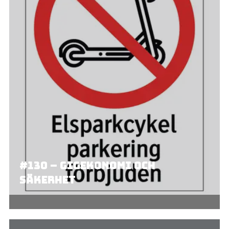
#130 – Gigekonomi och
säkerhet