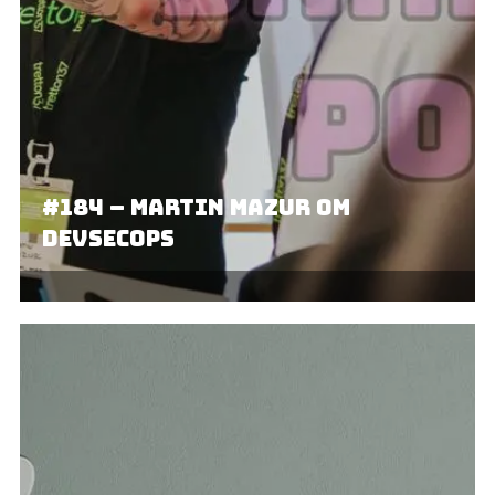
#184 – Martin Mazur om
DevSecOps