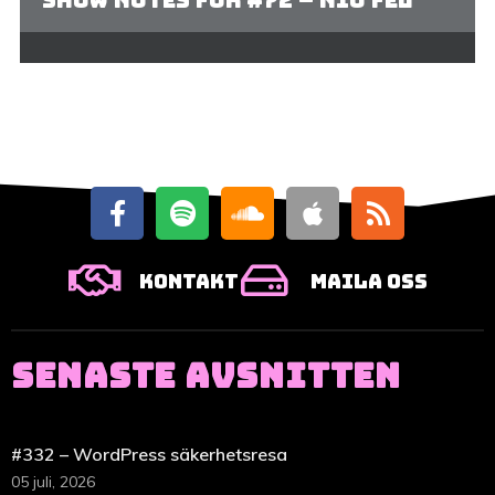
Show notes för #72 – Nio fel
Kontakt
Maila oss
SENASTE AVSNITTEN
#332 – WordPress säkerhetsresa
05 juli, 2026