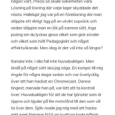
någon vart. Precis så skulle säkerheten vara.
Lösning på lösning där varje lager skyddade det
nästa. Halleluja! Jag var på en föreläsning där man
släppte ett riktigt ägg på en utvikt sopsäck och
sedan släppte man en lök på samma sätt. Inga
poäng om du lyckas gissa vilket som gick sönder
och vilket som höll! Pedagogiskt och något
effektsökande. Men idag är det väl inte så längre?
Kanske inte. I alla fall inte huvudsakligen. Men
ändå på något sätt ska jag säga. En kompis till mig
ringde för några dagar sedan och var överlycklig
över att han hackat en Chromecast. Denna
tingest, menade han på, var lätt att ta kontroll
över. Huvudsakligen för att de har tjänster som är
öppna och bjuder på lite motstånd till den som vill
ta över dem. Själv roade jag mig med att hacka
mitt eget Netgear NAS en kväll jag hade tråkigt.