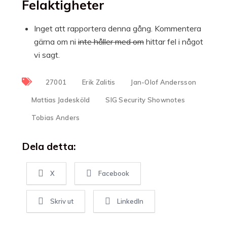
Felaktigheter
Inget att rapportera denna gång. Kommentera
gärna om ni
inte håller med om
hittar fel i något
vi sagt.
27001
Erik Zalitis
Jan-Olof Andersson
Mattias Jadesköld
SIG Security Shownotes
Tobias Anders
Dela detta:
X
Facebook
Skriv ut
LinkedIn