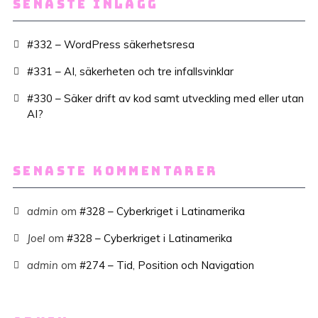
SENASTE INLÄGG
#332 – WordPress säkerhetsresa
#331 – AI, säkerheten och tre infallsvinklar
#330 – Säker drift av kod samt utveckling med eller utan
AI?
SENASTE KOMMENTARER
admin
om
#328 – Cyberkriget i Latinamerika
Joel
om
#328 – Cyberkriget i Latinamerika
admin
om
#274 – Tid, Position och Navigation