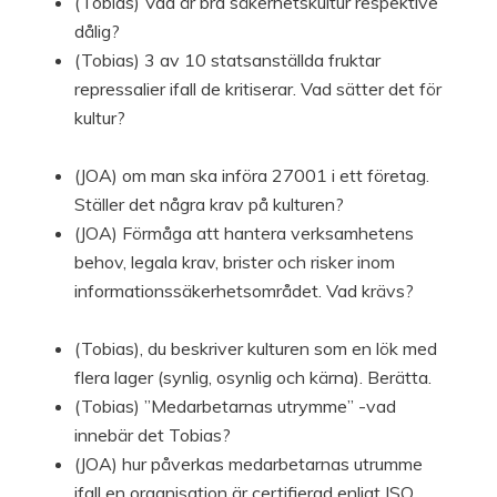
(Tobias) Vad är bra säkerhetskultur respektive
dålig?
(Tobias) 3 av 10 statsanställda fruktar
repressalier ifall de kritiserar. Vad sätter det för
kultur?
(JOA) om man ska införa 27001 i ett företag.
Ställer det några krav på kulturen?
(JOA) Förmåga att hantera verksamhetens
behov, legala krav, brister och risker inom
informationssäkerhetsområdet. Vad krävs?
(Tobias), du beskriver kulturen som en lök med
flera lager (synlig, osynlig och kärna). Berätta.
(Tobias) ”Medarbetarnas utrymme” -vad
innebär det Tobias?
(JOA) hur påverkas medarbetarnas utrumme
ifall en organisation är certifierad enligt ISO