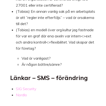
27001 eller inte certifierad?
(Tobias) En annan vanlig sak på en arbetsplats
är att ”regler inte efterföljs” – vad är orsakerna
till det?
(Tobias) en modell över org.kultur jag fastnade
för var en graf där ena axeln var intern<>ext
och andra kontroll<>flexibilitet. Vad skapar det
för företag?
Vad är vanligast?
Är någon bättre/sämre?
Länkar – SMS – förändring
SIG Security
Nordlo