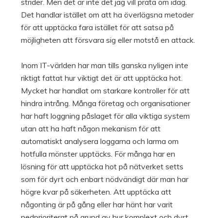
strider. Men det är inte det jag vill prata om idag.
Det handlar istället om att ha överlägsna metoder
för att upptäcka fara istället för att satsa på
möjligheten att försvara sig eller motstå en attack.
Inom IT-världen har man tills ganska nyligen inte
riktigt fattat hur viktigt det är att upptäcka hot.
Mycket har handlat om starkare kontroller för att
hindra intrång. Många företag och organisationer
har haft loggning påslaget för alla viktiga system
utan att ha haft någon mekanism för att
automatiskt analysera loggarna och larma om
hotfulla mönster upptäcks. För många har en
lösning för att upptäcka hot på nätverket setts
som för dyrt och enbart nödvändigt där man har
högre kvar på säkerheten. Att upptäcka att
någonting är på gång eller har hänt har varit
nedprioriterat på grund av hur komplext och dyrt