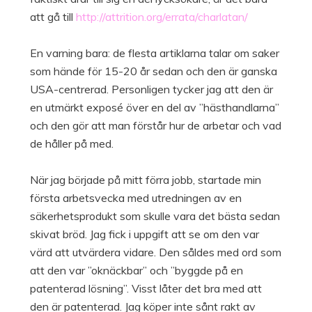
att gå till
http://attrition.org/errata/charlatan/
En varning bara: de flesta artiklarna talar om saker
som hände för 15-20 år sedan och den är ganska
USA-centrerad. Personligen tycker jag att den är
en utmärkt exposé över en del av ”hästhandlarna”
och den gör att man förstår hur de arbetar och vad
de håller på med.
När jag började på mitt förra jobb, startade min
första arbetsvecka med utredningen av en
säkerhetsprodukt som skulle vara det bästa sedan
skivat bröd. Jag fick i uppgift att se om den var
värd att utvärdera vidare. Den såldes med ord som
att den var ”oknäckbar” och ”byggde på en
patenterad lösning”. Visst låter det bra med att
den är patenterad. Jag köper inte sånt rakt av