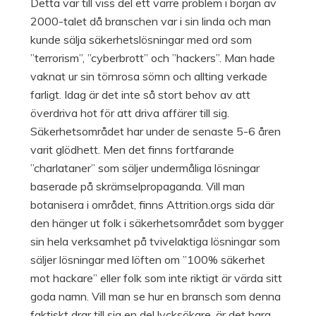
Detta var till viss del ett värre problem i början av
2000-talet då branschen var i sin linda och man
kunde sälja säkerhetslösningar med ord som
”terrorism”, ”cyberbrott” och ”hackers”. Man hade
vaknat ur sin törnrosa sömn och allting verkade
farligt. Idag är det inte så stort behov av att
överdriva hot för att driva affärer till sig.
Säkerhetsområdet har under de senaste 5-6 åren
varit glödhett. Men det finns fortfarande
”charlataner” som säljer undermåliga lösningar
baserade på skrämselpropaganda. Vill man
botanisera i området, finns Attrition.orgs sida där
den hänger ut folk i säkerhetsområdet som bygger
sin hela verksamhet på tvivelaktiga lösningar som
säljer lösningar med löften om ”100% säkerhet
mot hackare” eller folk som inte riktigt är värda sitt
goda namn. Vill man se hur en bransch som denna
faktiskt drar till sig en del lycksökare, är det bara