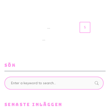
…
‹ Previous
1
3
4
5
6
…
7
20
Next ›
SÖK
SENASTE INLÄGGEN