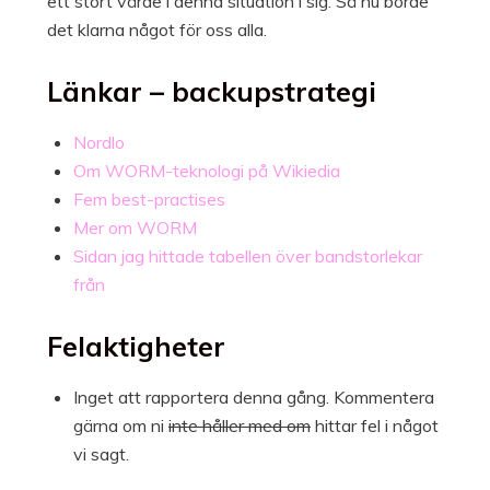
ett stort värde i denna situation i sig. Så nu borde
det klarna något för oss alla.
Länkar – backupstrategi
Nordlo
Om WORM-teknologi på Wikiedia
Fem best-practises
Mer om WORM
Sidan jag hittade tabellen över bandstorlekar
från
Felaktigheter
Inget att rapportera denna gång. Kommentera
gärna om ni
inte håller med om
hittar fel i något
vi sagt.