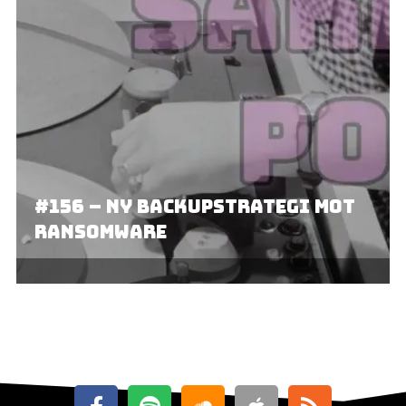
#156 – Ny backupstrategi mot
ransomware