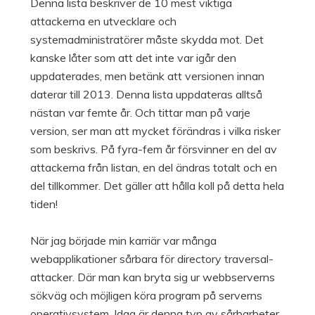
Denna lista beskriver de 10 mest viktiga
attackerna en utvecklare och
systemadministratörer måste skydda mot. Det
kanske låter som att det inte var igår den
uppdaterades, men betänk att versionen innan
daterar till 2013. Denna lista uppdateras alltså
nästan var femte år. Och tittar man på varje
version, ser man att mycket förändras i vilka risker
som beskrivs. På fyra-fem år försvinner en del av
attackerna från listan, en del ändras totalt och en
del tillkommer. Det gäller att hålla koll på detta hela
tiden!
När jag började min karriär var många
webapplikationer sårbara för directory traversal-
attacker. Där man kan bryta sig ur webbserverns
sökväg och möjligen köra program på serverns
operativsystem. Idag är denna typ av sårbarheter