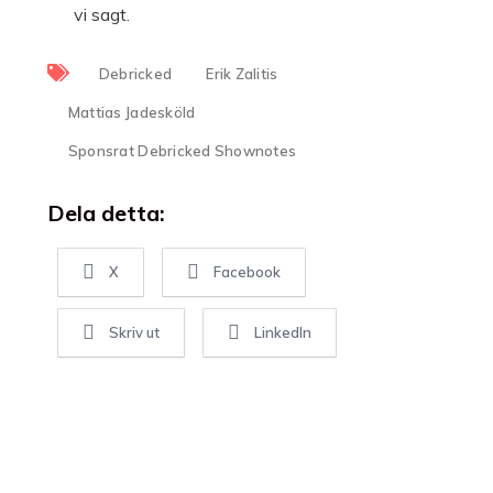
vi sagt.
Debricked
Erik Zalitis
Mattias Jadesköld
Sponsrat Debricked Shownotes
Dela detta:
X
Facebook
Skriv ut
LinkedIn