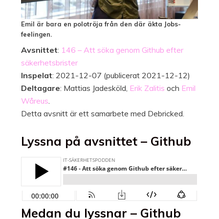
Emil är bara en polotröja från den där äkta Jobs-
feelingen.
Avsnittet
:
146 – Att söka genom Github efter
säkerhetsbrister
Inspelat
: 2021-12-07 (publicerat 2021-12-12)
Deltagare
: Mattias Jadesköld,
Erik Zalitis
och
Emil
Wåreus
.
Detta avsnitt är ett samarbete med Debricked.
Lyssna på avsnittet – Github
Medan du lyssnar – Github