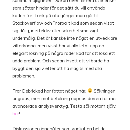
samma möjligheter. Du kan även filtrera ut licenser
som sätter hinder för det sätt du vill använda
koden för. Tänk på alla gånger man går till
Stackoverflow och ”norpa”t kod som sedan visat
sig dålig, ineffektiv eller säkerhetsmässigt
undermålig. Det är kanske inte något en utvecklare
vill erkänna, men visst har vi alla letat upp en
elegant lösning på några rader kod för att lösa ett
udda problem. Och sedan insett att vi borde ha
byggt den själv efter att ha slagits med alla
problemen.
Tror Debricked har fattat något här.
Sökningen
är gratis, men mot betalning öppnas dörren för mer
avancerade analysverktyg. Testa sökmotorn själv,
här
!
Diskussionen innehåller som vanligt en hel del