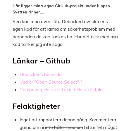
Här ligger mina egna GitHub-projekt under luppen.
Svetten rinner….
Sen kan man även låta Debricked avsöka ens
egen kod för att larma om säkerhetsproblem med
beroenden de kan tänkas ha. Hur det gick med min
kod tänker jag inte säga…
Länkar – Github
Debrickeds hemsida.
Vad är ”Open Source Select” ?
Comparing Flask restx and Flask restplus.
Felaktigheter
Inget att rapportera denna gång. Kommentera
gärna om ni
inte håller med om
hittar fel i något