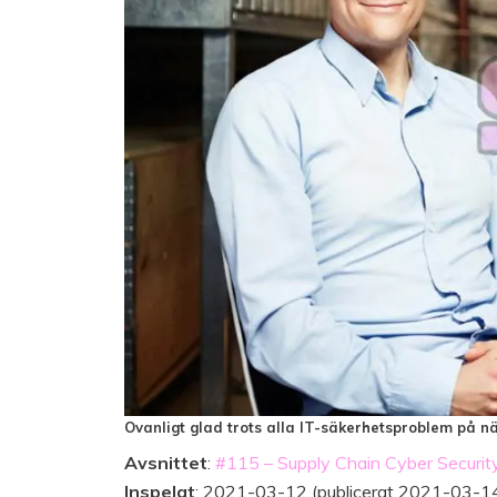
Ovanligt glad trots alla IT-säkerhetsproblem på nä
Avsnittet
:
#115 – Supply Chain Cyber Securit
Inspelat
: 2021-03-12 (publicerat 2021-03-1