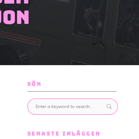
jon
SÖK
SENASTE INLÄGGEN