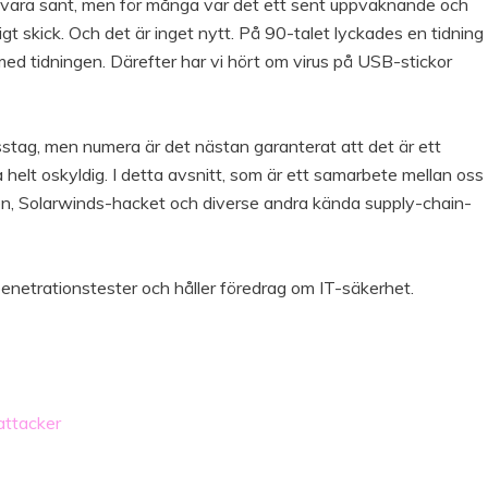
nte vara sant, men för många var det ett sent uppvaknande och
igt skick. Och det är inget nytt. På 90-talet lyckades en tidning
med tidningen. Därefter har vi hört om virus på USB-stickor
isstag, men numera är det nästan garanterat att det är ett
helt oskyldig. I detta avsnitt, som är ett samarbete mellan oss
en, Solarwinds-hacket och diverse andra kända supply-chain-
 penetrationstester och håller föredrag om IT-säkerhet.
-attacker