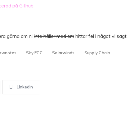
cerad på Github
era gärna om ni
inte håller med om
hittar fel i något vi sagt.
hownotes
Sky ECC
Solarwinds
Supply Chain
LinkedIn