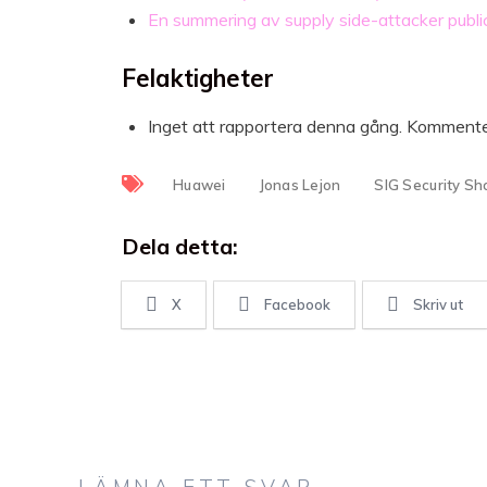
En summering av supply side-attacker publi
Felaktigheter
Inget att rapportera denna gång. Komment
Huawei
Jonas Lejon
SIG Security S
Dela detta:
X
Facebook
Skriv ut