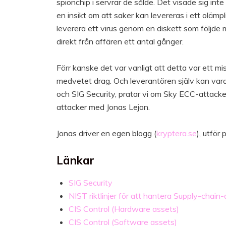
spionchip i servrar de sålde. Det visade sig i
en insikt om att saker kan levereras i ett olämpl
leverera ett virus genom en diskett som följde 
direkt från affären ett antal gånger.
Förr kanske det var vanligt att detta var ett m
medvetet drag. Och leverantören själv kan vara 
och SIG Security, pratar vi om Sky ECC-attack
attacker med Jonas Lejon.
Jonas driver en egen blogg (
kryptera.se
), utför
Länkar
SIG Security
NIST riktlinjer för att hantera Supply-chain
CIS Control (Hardware assets)
CIS Control (Software assets)