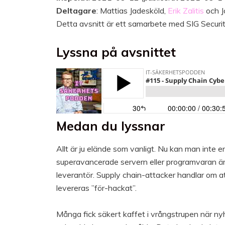
Deltagare
: Mattias Jadesköld,
Erik Zalitis
och J
Detta avsnitt är ett samarbete med SIG Securit
Lyssna på avsnittet
Medan du lyssnar
Allt är ju elände som vanligt. Nu kan man inte e
superavancerade servern eller programvaran är
leverantör. Supply chain-attacker handlar om att
levereras ”för-hackat”.
Många fick säkert kaffet i vrångstrupen när nyh