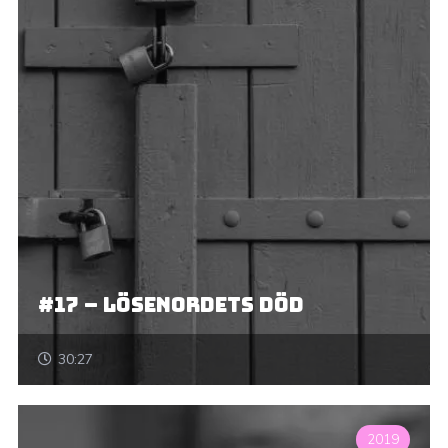
#17 – Lösenordets död
30:27
2019