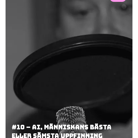
#10 – AI, människans bästa
eller sämsta uppfinning