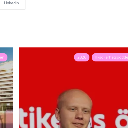
LinkedIn
den
2026
IT-säkerhetspodd