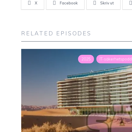
X
Facebook
Skriv ut
RELATED EPISODES
2025
IT-säkerhetspod