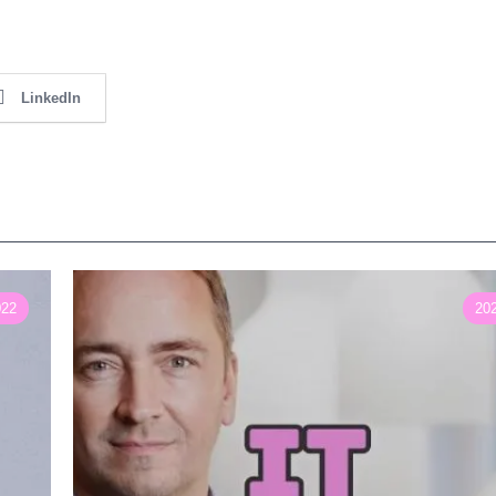
LinkedIn
022
20