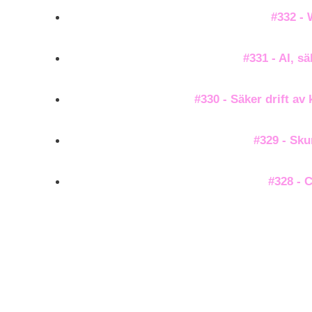
#332 - 
#331 - AI, sä
#330 - Säker drift av
#329 - Sku
#328 - 