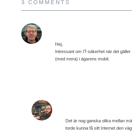
3 COMMENTS
Bengt Nilsson
28 november, 2022 kl. 13:55
Hej,
Intressant om IT-säkerhet när det gäller b
(med mera) i ägarens mobil.
Erik Zalitis
4 december, 2022 kl. 14:37
Det är nog ganska olika mellan mär
torde kunna få sitt Internet den väg