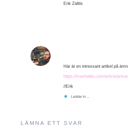
Erik Zalitis
Erik Zalitis
4 december, 2022 kl. 14:38
Här är en intressant artikel på ämn
https://mashable.com/article/priv
//Erik
Laddar in …
LÄMNA ETT SVAR