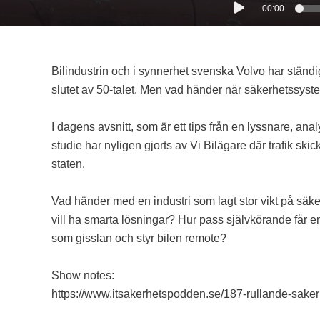
00:00
Bilindustrin och i synnerhet svenska Volvo har ständ
slutet av 50-talet. Men vad händer när säkerhetssy
I dagens avsnitt, som är ett tips från en lyssnare, a
studie har nyligen gjorts av Vi Bilägare där trafik skic
staten.
Vad händer med en industri som lagt stor vikt på säk
vill ha smarta lösningar? Hur pass självkörande får en
som gisslan och styr bilen remote?
Show notes:
https://www.itsakerhetspodden.se/187-rullande-saker