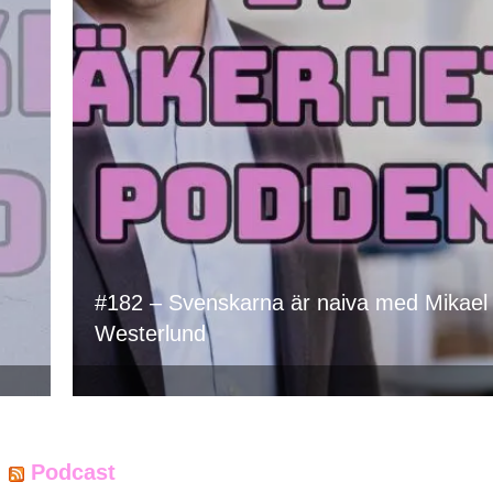
#182 – Svenskarna är naiva med Mikael
Westerlund
Podcast