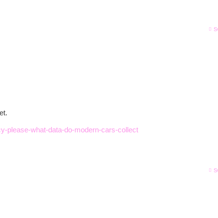
S
et.
acy-please-what-data-do-modern-cars-collect
S