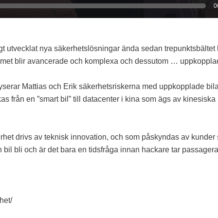
0
igt utvecklat nya säkerhetslösningar ända sedan trepunktsbältet
stemet blir avancerade och komplexa och dessutom … uppkoppla
nalyserar Mattias och Erik säkerhetsriskerna med uppkopplade bila
kas från en ”smart bil” till datacenter i kina som ägs av kinesiska
erhet drivs av teknisk innovation, och som påskyndas av kunder
 bil bli och är det bara en tidsfråga innan hackare tar passager
het/