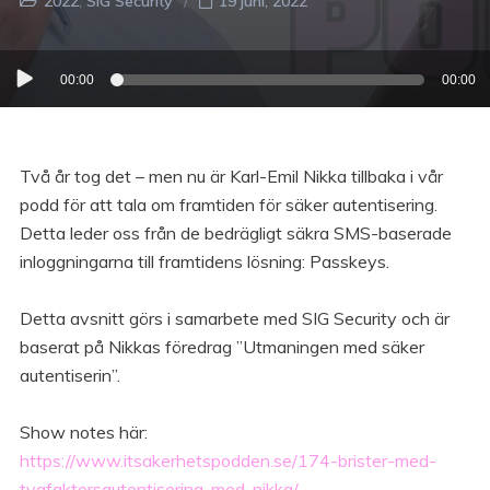
2022
SIG Security
19 juni, 2022
Ljudspelare
00:00
00:00
Två år tog det – men nu är Karl-Emil Nikka tillbaka i vår
podd för att tala om framtiden för säker autentisering.
Detta leder oss från de bedrägligt säkra SMS-baserade
inloggningarna till framtidens lösning: Passkeys.
Detta avsnitt görs i samarbete med SIG Security och är
baserat på Nikkas föredrag ”Utmaningen med säker
autentiserin”.
Show notes här:
https://www.itsakerhetspodden.se/174-brister-med-
tvafaktorsautentisering-med-nikka/