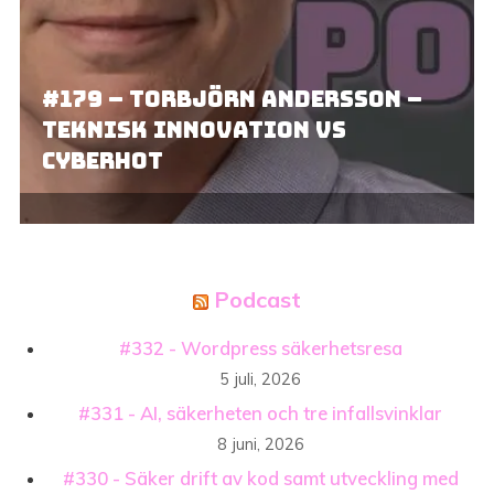
#179 – Torbjörn Andersson –
teknisk innovation vs
cyberhot
Podcast
#332 - Wordpress säkerhetsresa
5 juli, 2026
#331 - AI, säkerheten och tre infallsvinklar
8 juni, 2026
#330 - Säker drift av kod samt utveckling med