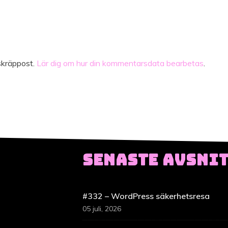
skräppost.
Lär dig om hur din kommentarsdata bearbetas
.
SENASTE AVSNI
#332 – WordPress säkerhetsresa
05 juli, 2026