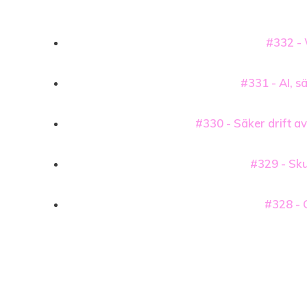
#332 - 
#331 - AI, s
#330 - Säker drift av
#329 - Sku
#328 - 