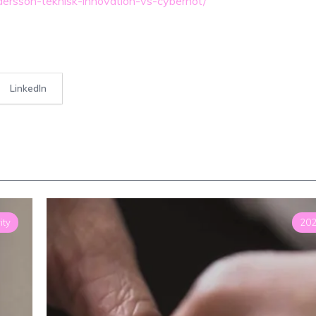
dersson-teknisk-innovation-vs-cyberhot/
LinkedIn
ity
20