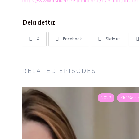
https://www.itsakerhetspodden.se/179-torbjorn-an
Dela detta:
X
Facebook
Skriv ut
RELATED EPISODES
2022
SIG Secur