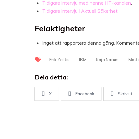
Tidigare intervju med henne i IT-kanalen
.
Tidigare intervju i Aktuell Säkerhet
.
Felaktigheter
Inget att rapportera denna gång. Komment
Erik Zalitis
IBM
Kaja Narum
Matti
Dela detta:
X
Facebook
Skriv ut