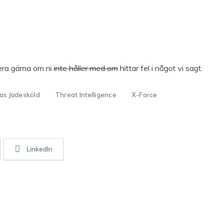
era gärna om ni
inte håller med om
hittar fel i något vi sagt.
as Jadesköld
Threat Intelligence
X-Force
LinkedIn