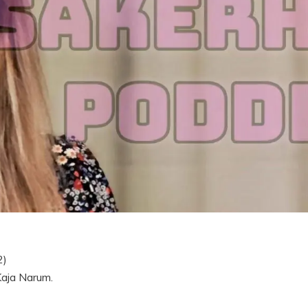
2)
aja Narum.