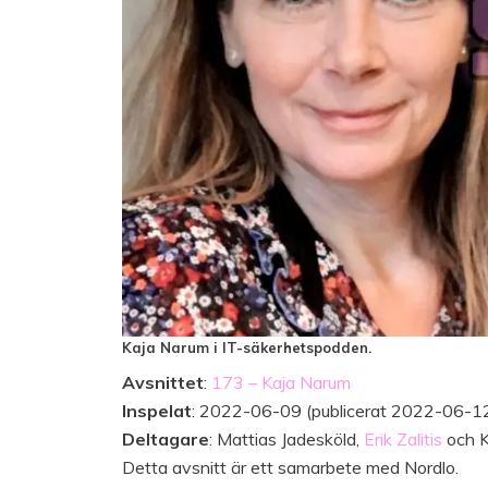
Kaja Narum i IT-säkerhetspodden.
Avsnittet
:
173 – Kaja Narum
Inspelat
: 2022-06-09 (publicerat 2022-06-1
Deltagare
: Mattias Jadesköld,
Erik Zalitis
och K
Detta avsnitt är ett samarbete med Nordlo.