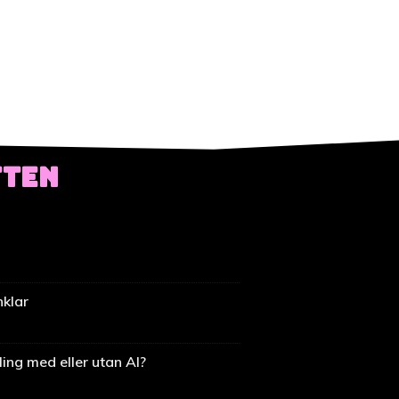
TTEN
nklar
ing med eller utan AI?