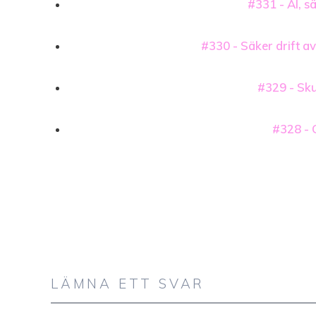
#331 - AI, s
#330 - Säker drift av
#329 - Sku
#328 - 
LÄMNA ETT SVAR