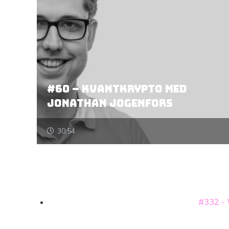
#60 – kvantkrypto med
Jonathan Jogenfors
30:54
#332 - 