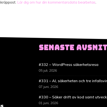
skräppost.
Lär dig om hur din kommentarsdata bearbetas
.
SENASTE AVSNI
#332 – WordPress säkerhetsresa
05 juli, 2026
#331 – AI, säkerheten och tre infallsvi
07 juni, 2026
#330 – Säker drift av kod samt utveckl
01 juni, 2026
ss