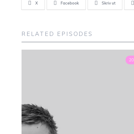
X
Facebook
Skriv ut
RELATED EPISODES
20