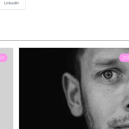
LinkedIn
20
20