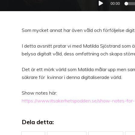
00:00
Som mycket annat har även våld och förföljelse digita
I detta avsnitt pratar vi med Matilda Sjöstrand som är
belysa digitalt våld, dess omfattning och skapa större
Det är ett mörk värld som Matilda målar upp men samt
säkrare för kvinnor i denna digitaliserade värld.
Show notes här:
https://www.itsakerhetspodden.se/show-notes-for-91
Dela detta: