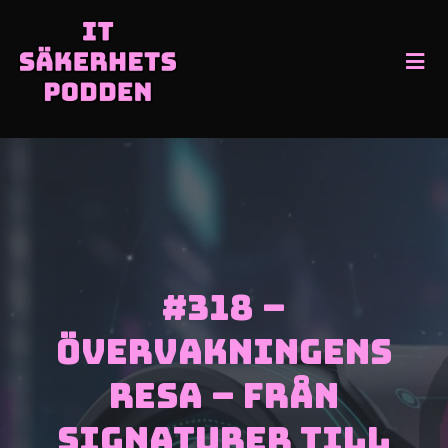
#318 –
Övervakningens
resa – Från
signaturer till