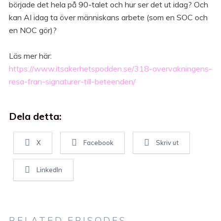
började det hela på 90-talet och hur ser det ut idag? Och
kan AI idag ta över människans arbete (som en SOC och
en NOC gör)?
Läs mer här:
https://www.itsakerhetspodden.se/318-overvakningens-
resa-fran-signaturer-till-beteenden/
Dela detta:
X
Facebook
Skriv ut
LinkedIn
RELATED EPISODES