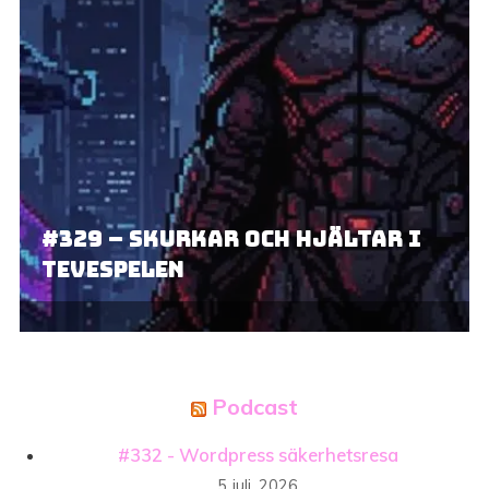
#329 – Skurkar och hjältar i
tevespelen
Podcast
#332 - Wordpress säkerhetsresa
5 juli, 2026