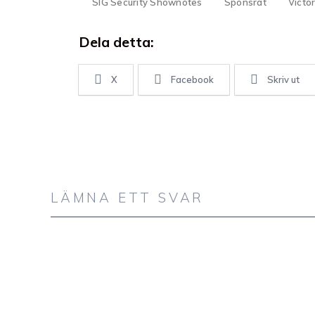
SIG Security Shownotes
Sponsrat
Victor
Dela detta:
X
Facebook
Skriv ut
LÄMNA ETT SVAR