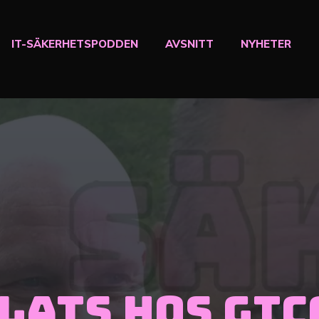
IT-SÄKERHETSPODDEN
AVSNITT
NYHETER
plats hos GTC