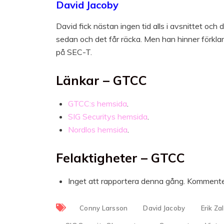
David Jacoby
David fick nästan ingen tid alls i avsnittet och 
sedan och det får räcka. Men han hinner förk
på SEC-T.
Länkar – GTCC
GTCC:s hemsida
.
SIG Securitys hemsida
.
Nordlos hemsida
.
Felaktigheter – GTCC
Inget att rapportera denna gång. Komment
Conny Larsson
David Jacoby
Erik Zal