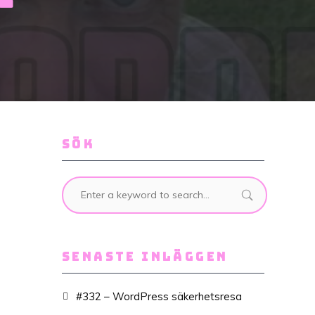
SÖK
SENASTE INLÄGGEN
#332 – WordPress säkerhetsresa