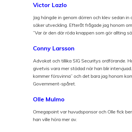
Victor Lazlo
Jag hängde in genom dörren och klev sedan in 
säker utveckling. Efteråt frågade jag honom o
”Var är den där röda knappen som gör allting s
Conny Larsson
Advokat och tillika SIG Securitys ordförande. 
givetvis vara mer städad när han blir intervjuad
kommer försvinna” och det bara jag honom komme
Government-spåret.
Olle Mulmo
Omegapoint var huvudsponsor och Olle fick ber
han ville höra mer av.