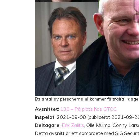
Ett antal av personerna ni kommer få träffa i dag
Avsnittet
:
136 – På plats hos GTCC
Inspelat
: 2021-09-08 (publicerat 2021-09-2
Deltagare
:
Erik Zalitis
, Olle Mulmo, Conny Lars
Detta avsnitt är ett samarbete med SIG Securi