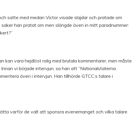
och satte med medan Victor visade slajdar och pratade om
m saker han pratat om men slängde även in mitt paradnummer:
äkert?”
Han kan vara hejdlöst rolig med brutala kommentarer, men måste
. Innan vi började intervjun, sa han att ”Nationalstaterna
ntera även i intervjun. Han tillhörde GTCC:s talare i
ätta varför de valt att sponsra evenemanget och vilka talare