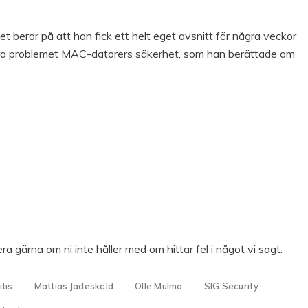
det beror på att han fick ett helt eget avsnitt för några veckor
lara problemet MAC-datorers säkerhet, som han berättade om
era gärna om ni
inte håller med om
hittar fel i något vi sagt.
itis
Mattias Jadesköld
Olle Mulmo
SIG Security