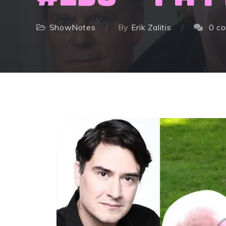
ShowNotes
By
Erik Zalitis
0 c