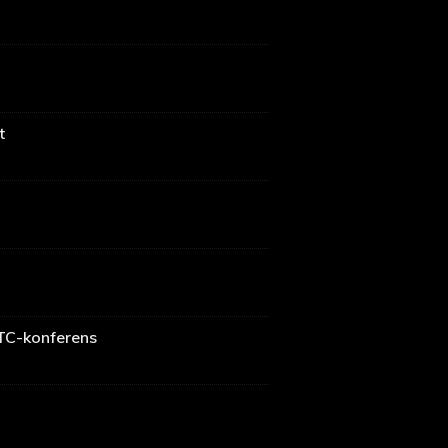
t
GTC-konferens