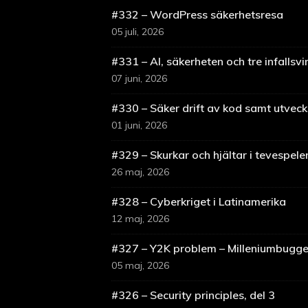
#332 – WordPress säkerhetsresa
05 juli, 2026
#331 – AI, säkerheten och tre infallsvi
07 juni, 2026
#330 – Säker drift av kod samt utveckl
01 juni, 2026
#329 – Skurkar och hjältar i tevespele
26 maj, 2026
#328 – Cyberkriget i Latinamerika
12 maj, 2026
#327 – Y2K problem – Milleniumbugg
05 maj, 2026
#326 – Security principles, del 3