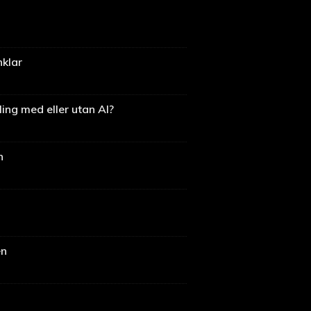
nklar
ing med eller utan AI?
n
en