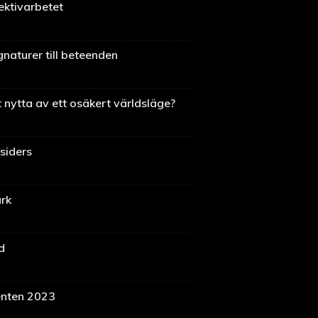
ektivarbetet
naturer till beteenden
 nytta av ett osäkert världsläge?
siders
rk
d
enten 2023