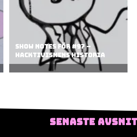
Show Notes för #97 –
Hacktivismens historia
SENASTE AVSNI