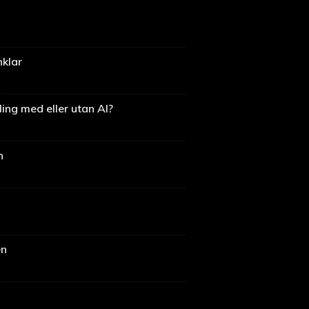
nklar
ing med eller utan AI?
n
en