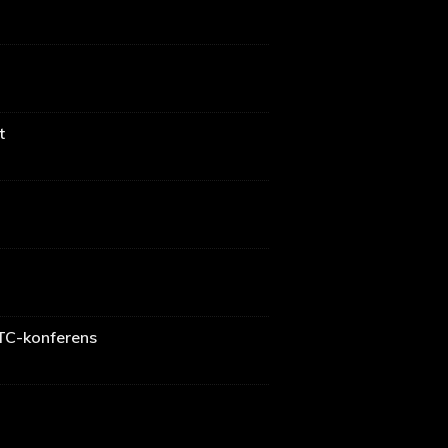
t
GTC-konferens