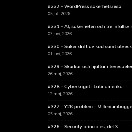
#332 – WordPress säkerhetsresa
05 juli, 2026
#331 – AI, säkerheten och tre infallsvi
07 juni, 2026
#330 – Säker drift av kod samt utveckl
01 juni, 2026
#329 – Skurkar och hjältar i tevespele
26 maj, 2026
#328 – Cyberkriget i Latinamerika
12 maj, 2026
#327 – Y2K problem – Milleniumbugg
05 maj, 2026
#326 – Security principles, del 3