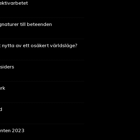
ektivarbetet
naturer till beteenden
 nytta av ett osäkert världsläge?
siders
rk
d
enten 2023