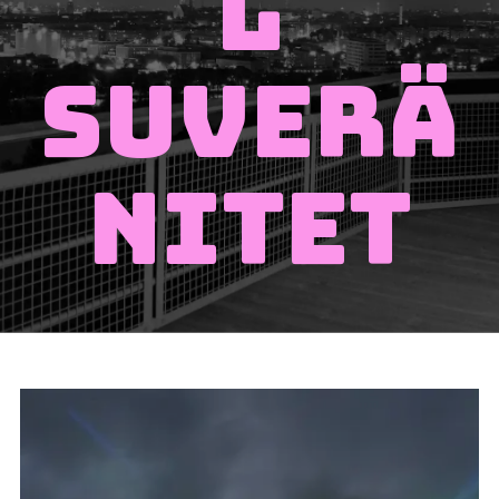
l
suverä
nitet